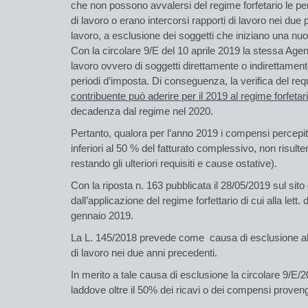
che non possono avvalersi del regime forfetario le pers
di lavoro o erano intercorsi rapporti di lavoro nei due 
lavoro, a esclusione dei soggetti che iniziano una nuova 
Con la circolare 9/E del 10 aprile 2019 la stessa Agenz
lavoro ovvero di soggetti direttamente o indirettamente
periodi d’imposta. Di conseguenza, la verifica del req
contribuente può aderire per il 2019 al regime forfeta
decadenza dal regime nel 2020.
Pertanto, qualora per l’anno 2019 i compensi percepiti 
inferiori al 50 % del fatturato complessivo, non risul
restando gli ulteriori requisiti e cause ostative).
Con la riposta n. 163 pubblicata il 28/05/2019 sul sito 
dall’applicazione del regime forfettario di cui alla let
gennaio 2019.
La L. 145/2018 prevede come causa di esclusione all’acc
di lavoro nei due anni precedenti.
In merito a tale causa di esclusione la circolare 9/E/2
laddove oltre il 50% dei ricavi o dei compensi provenga