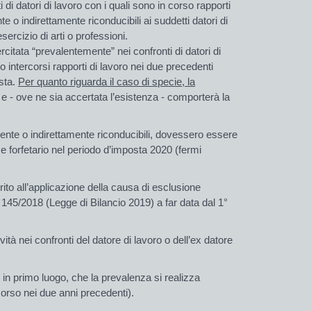
di datori di lavoro con i quali sono in corso rapporti
e o indirettamente riconducibili ai suddetti datori di
sercizio di arti o professioni.
rcitata “prevalentemente” nei confronti di datori di
o intercorsi rapporti di lavoro nei due precedenti
osta.
Per quanto riguarda il caso di specie, la
e - ove ne sia accertata l’esistenza - comporterà la
amente o indirettamente riconducibili, dovessero essere
me forfetario nel periodo d’imposta 2020 (fermi
erito all’applicazione della causa di esclusione
L. 145/2018 (Legge di Bilancio 2019) a far data dal 1°
tà nei confronti del datore di lavoro o dell’ex datore
, in primo luogo, che la prevalenza si realizza
corso nei due anni precedenti).