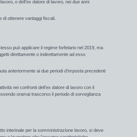
lavoro, o dell’ex datore di lavoro, nei due anni
e di ottenere vantaggi fiscali.
tesso può applicare il regime forfetario nel 2019, ma
ggetti direttamente o indirettamente ad esso
nuta anteriormente ai due periodi d’imposta precedenti
ità nei confronti dell’ex datore di lavoro con il
 essendo oramai trascorso il periodo di sorveglianza
atto interinale per la somministrazione lavoro, si deve
zatore e lavoratore che “assume caratteristiche