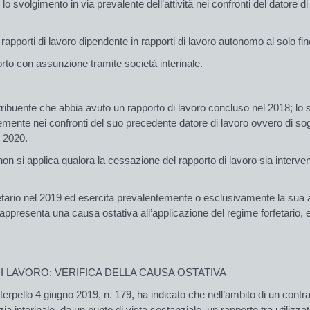
 svolgimento in via prevalente dell’attività nei confronti del datore di 
i rapporti di lavoro dipendente in rapporti di lavoro autonomo al solo fin
rto con assunzione tramite società interinale.
ibuente che abbia avuto un rapporto di lavoro concluso nel 2018; lo s
ntemente nei confronti del suo precedente datore di lavoro ovvero di so
l 2020.
non si applica qualora la cessazione del rapporto di lavoro sia interve
ario nel 2019 ed esercita prevalentemente o esclusivamente la sua attiv
rappresenta una causa ostativa all’applicazione del regime forfetario,
 LAVORO: VERIFICA DELLA CAUSA OSTATIVA
interpello 4 giugno 2019, n. 179, ha indicato che nell’ambito di un contr
nzia interinale, da un punto di vista sostanziale, un rapporto tra utiliz