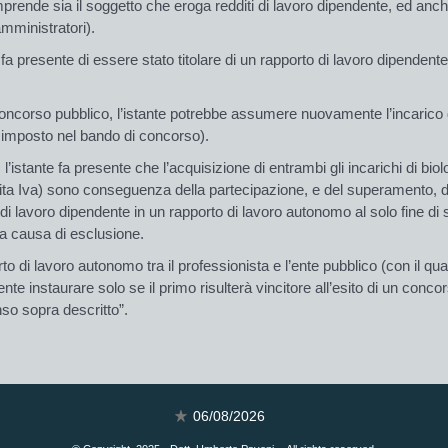
prende sia il soggetto che eroga redditi di lavoro dipendente, ed anche
amministratori).
 fa presente di essere stato titolare di un rapporto di lavoro dipendente
re concorso pubblico, l’istante potrebbe assumere nuovamente l’incarico 
imposto nel bando di concorso).
l’istante fa presente che l’acquisizione di entrambi gli incarichi di bio
tita Iva) sono conseguenza della partecipazione, e del superamento, d
i lavoro dipendente in un rapporto di lavoro autonomo al solo fine di sfr
la causa di esclusione.
orto di lavoro autonomo tra il professionista e l’ente pubblico (con il q
nte instaurare solo se il primo risulterà vincitore all’esito di un conc
nso sopra descritto
”.
06/08/2026