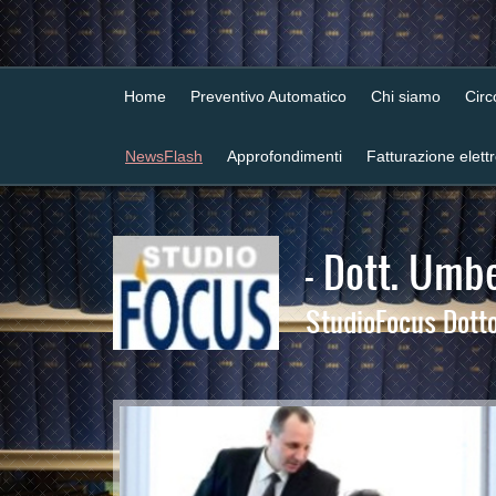
Home
Preventivo Automatico
Chi siamo
Cir
NewsFlash
Approfondimenti
Fatturazione elett
- Dott. Umbe
StudioFocus Dottor