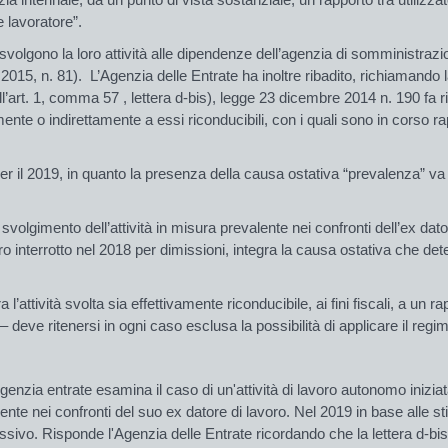
e lavoratore”.
svolgono la loro attività alle dipendenze dell’agenzia di somministrazion
 2015, n. 81). L’Agenzia delle Entrate ha inoltre ribadito, richiamando 
l’art. 1, comma 57 , lettera d-bis), legge 23 dicembre 2014 n. 190 fa ri
amente o indirettamente a essi riconducibili, con i quali sono in corso rap
 per il 2019, in quanto la presenza della causa ostativa “prevalenza” va
o svolgimento dell’attività in misura prevalente nei confronti dell’ex dato
oro interrotto nel 2018 per dimissioni, integra la causa ostativa che 
l’attività svolta sia effettivamente riconducibile, ai fini fiscali, a un ra
 deve ritenersi in ogni caso esclusa la possibilità di applicare il regim
genzia entrate esamina il caso di un'attività di lavoro autonomo iniziat
e nei confronti del suo ex datore di lavoro. Nel 2019 in base alle sti
essivo. Risponde l'Agenzia delle Entrate ricordando che la lettera d-b