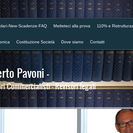
colari-New-Scadenze-FAQ
Metteteci alla prova
110% e Ristrutturaz
ronica
Costituzione Società
Dove siamo
Contatti
rto Pavoni -
i Commercialisti - Revisori legali