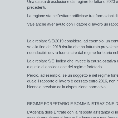
Una causa di esclusione dal regime forfettario 2020 è lo
precedenti.
La ragione sta nell’evitare artificiose trasformazioni d
Vale anche aver avuto con il datore di lavoro un rappo
La circolare 9/E/2019 considera, ad esempio, un contr
se alla fine del 2019 risulta che ha fatturato prevale
riconducibili dovrà fuoriuscire dal regime forfetario ne
La circolare 9/E indica che invece la causa ostativa 
a quello di applicazione del regime forfetario.
Perciò, ad esempio, se un soggetto è nel regime forfet
quale il rapporto di lavoro è cessato entro 2016, non 
biennale previsto dalla disposizione normativa.
REGIME FORFETARIO E SOMMINISTRAZIONE DI
L’Agenzia delle Entrate con la risposta all’istanza di 
considerare datore di lavoro l’utilizzatore e non l’age