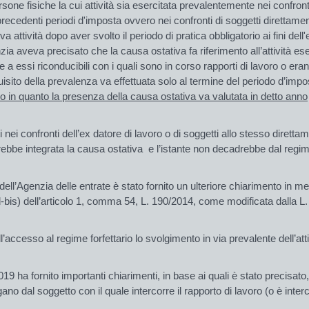
one fisiche la cui attività sia esercitata prevalentemente nei confronti 
precedenti periodi d'imposta ovvero nei confronti di soggetti direttament
attività dopo aver svolto il periodo di pratica obbligatorio ai fini dell'e
ia aveva precisato che la causa ostativa fa riferimento all’attività ese
 a essi riconducibili con i quali sono in corso rapporti di lavoro o eran
uisito della prevalenza va effettuata solo al termine del periodo d’imp
rio in quanto la presenza della causa ostativa va valutata in detto anno
nei confronti dell’ex datore di lavoro o di soggetti allo stesso dirett
terebbe integrata la causa ostativa e l’istante non decadrebbe dal regi
dell’Agenzia delle entrate è stato fornito un ulteriore chiarimento in m
t. d-bis) dell’articolo 1, comma 54, L. 190/2014, come modificata dalla 
esso al regime forfettario lo svolgimento in via prevalente dell’attivi
019 ha fornito importanti chiarimenti, in base ai quali è stato precisato
no dal soggetto con il quale intercorre il rapporto di lavoro (o è inter