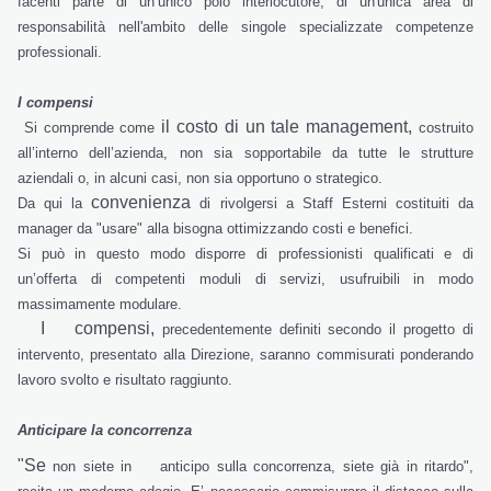
facenti parte di un’unico polo interlocutore, di un'unica area di
responsabilità nell'ambito delle singole specializzate competenze
professionali.
I compensi
il costo di un tale management,
Si comprende come
costruito
all’interno dell’azienda, non sia sopportabile da tutte le strutture
aziendali o, in alcuni casi, non sia opportuno o strategico.
convenienza
Da qui la
di rivolgersi a Staff Esterni costituiti da
manager da "usare" alla bisogna ottimizzando costi e benefici.
Si può in questo modo disporre di professionisti qualificati e di
un’offerta di competenti moduli di servizi, usufruibili in modo
massimamente modulare.
I
compensi,
precedentemente definiti secondo il progetto di
intervento, presentato alla Direzione, saranno commisurati ponderando
lavoro svolto e risultato raggiunto.
Anticipare la concorrenza
"
S
e
non siete in
anticipo sulla concorrenza, siete già in ritardo",