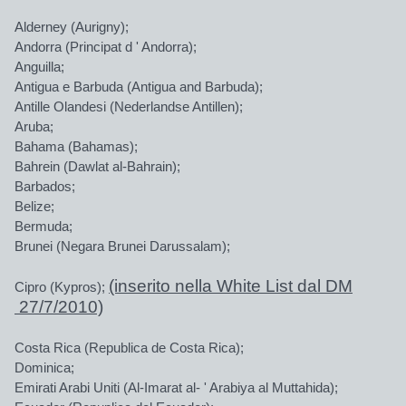
Alderney (Aurigny);
Andorra (Principat d ' Andorra);
Anguilla;
Antigua e Barbuda (Antigua and Barbuda);
Antille Olandesi (Nederlandse Antillen);
Aruba;
Bahama (Bahamas);
Bahrein (Dawlat al-Bahrain);
Barbados;
Belize;
Bermuda;
Brunei (Negara Brunei Darussalam);
(inserito nella White List dal DM
Cipro (Kypros);
27/7/2010)
Costa Rica (Republica de Costa Rica);
Dominica;
Emirati Arabi Uniti (Al-Imarat al- ' Arabiya al Muttahida);