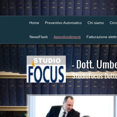
Home
Preventivo Automatico
Chi siamo
Cir
NewsFlash
Approfondimenti
Fatturazione elett
- Dott. Umbe
StudioFocus Dottor