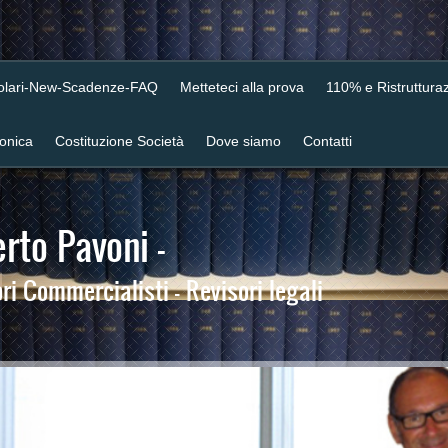
colari-New-Scadenze-FAQ
Metteteci alla prova
110% e Ristrutturaz
ronica
Costituzione Società
Dove siamo
Contatti
rto Pavoni -
i Commercialisti - Revisori legali