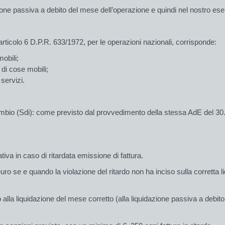
one passiva a debito del mese dell’operazione e quindi nel nostro esem
ll’articolo 6 D.P.R. 633/1972, per le operazioni nazionali, corrisponde:
mobili;
di cose mobili;
servizi.
ambio (Sdi): come previsto dal provvedimento della stessa AdE del 30.0
tiva in caso di ritardata emissione di fattura.
o se e quando la violazione del ritardo non ha inciso sulla corretta liq
to alla liquidazione del mese corretto (alla liquidazione passiva a debi