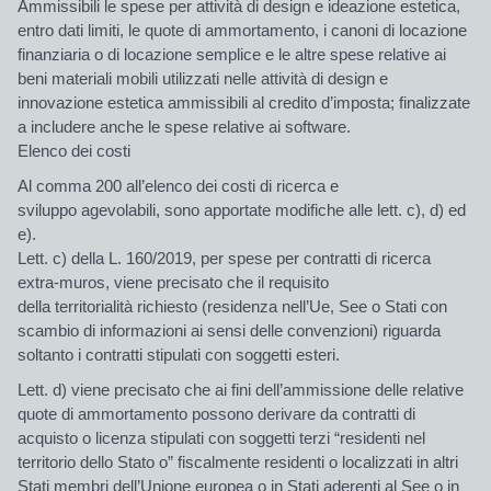
Ammissibili le spese per attività di
design
e ideazione estetica,
entro dati limiti, le quote di ammortamento, i canoni di locazione
finanziaria o di locazione semplice e le altre spese relative ai
beni materiali mobili utilizzati nelle attività di design e
innovazione estetica ammissibili al credito d’imposta; finalizzate
a includere anche le spese relative ai
software
.
Elenco dei costi
Al comma 200 all’elenco dei costi di
ricerca e
sviluppo
agevolabili, sono apportate modifiche alle lett. c), d) ed
e).
Lett. c) della L. 160/2019, per spese per contratti di ricerca
extra-muros, viene precisato che il requisito
della
territorialità
richiesto (residenza nell’Ue, See o Stati con
scambio di informazioni ai sensi delle convenzioni) riguarda
soltanto i contratti stipulati con soggetti esteri.
Lett. d) viene precisato che ai fini dell’ammissione delle relative
quote di ammortamento possono derivare da contratti di
acquisto o licenza stipulati con
soggetti terzi
“residenti nel
territorio dello Stato o” fiscalmente residenti o localizzati in altri
Stati membri dell’Unione europea o in Stati aderenti al See o in